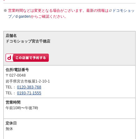
営業時間などは変更となる場合がございます。最新の情報は
ドコモショッ
プ／d garden
からご確認ください。
店舗名
ドコモショップ宮古千徳店
住所/電話番号
〒027-0048
岩手県宮古市板屋1-2-10-1
TEL：
0120-383-768
TEL：
0193-71-1555
営業時間
午前10時〜午後7時
定休日
無休