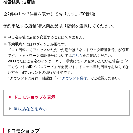
検索結果：2店舗
全2件中1 〜 2件目を表示しております。(50音順)
予約申込する店舗/購入商品受取り店舗を選択してください。
申し込み後に店舗を変更することはできません。
予約手続きにはログインが必要です。
ドコモ回線にてアクセスいただいた場合は「ネットワーク暗証番号」が必要
です。ネットワーク暗証番号については
こちら
をご確認ください。
Wi-Fiまたはご自宅のインターネット環境にてアクセスいただいた場合は「d
アカウントのID／パスワード」が必要です。ドコモの契約回線をお持ちでな
い方も、dアカウントの発行が可能です。
dアカウントの発行・確認は「
dアカウント発行
」でご確認ください。
ドコモショップを表示
量販店などを表示
ドコモショップ