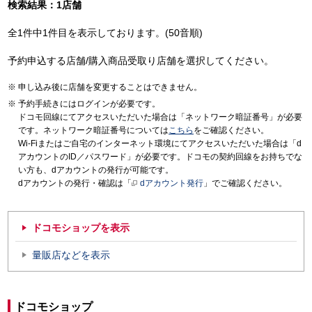
検索結果：1店舗
全1件中1件目を表示しております。(50音順)
予約申込する店舗/購入商品受取り店舗を選択してください。
申し込み後に店舗を変更することはできません。
予約手続きにはログインが必要です。
ドコモ回線にてアクセスいただいた場合は「ネットワーク暗証番号」が必要
です。ネットワーク暗証番号については
こちら
をご確認ください。
Wi-Fiまたはご自宅のインターネット環境にてアクセスいただいた場合は「d
アカウントのID／パスワード」が必要です。ドコモの契約回線をお持ちでな
い方も、dアカウントの発行が可能です。
dアカウントの発行・確認は「
dアカウント発行
」でご確認ください。
ドコモショップを表示
量販店などを表示
ドコモショップ