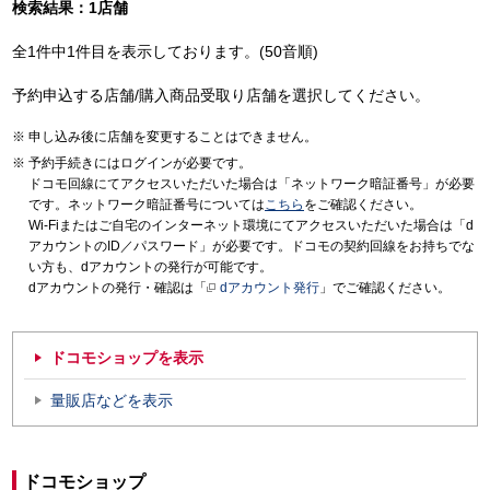
検索結果：1店舗
全1件中1件目を表示しております。(50音順)
予約申込する店舗/購入商品受取り店舗を選択してください。
申し込み後に店舗を変更することはできません。
予約手続きにはログインが必要です。
ドコモ回線にてアクセスいただいた場合は「ネットワーク暗証番号」が必要
です。ネットワーク暗証番号については
こちら
をご確認ください。
Wi-Fiまたはご自宅のインターネット環境にてアクセスいただいた場合は「d
アカウントのID／パスワード」が必要です。ドコモの契約回線をお持ちでな
い方も、dアカウントの発行が可能です。
dアカウントの発行・確認は「
dアカウント発行
」でご確認ください。
ドコモショップを表示
量販店などを表示
ドコモショップ