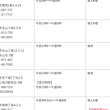
1
午前9時〜午後6時
第3木曜
豊岡1条2-4-21
-087-737
-37-7737
0
午前10時〜午後6時
第2水曜
永山十条4-5-8
-913-750
-49-5600
3
午前10時〜午後8時
無休
永山三条12-2-11
永山店 1階
-971-487
-48-7000
0
午前10時〜午後9時
無休
宮下通7丁目2-5
ル旭川駅前店 3階
【受付時間】
-980-519
午前10時〜午後8時
35230693
3
午前9時30分〜午後6時
第2火曜
旭神三条4-2-2
-980-712
【臨時営業日の