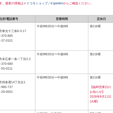
す。最新の情報は
ドコモショップ／d garden
からご確認ください。
住所/電話番号
営業時間
定休日
3
午前9時30分〜午後6時
第2水曜
東光十三条6-3-17
-370-885
-37-0101
1
午前9時30分〜午後6時
第2水曜
市末広東一条一丁目2-2
-370-680
-55-0211
4
午前9時30分〜午後6時
第2火曜
市四条通14丁目左1
-980-737
【臨時営業日の
-29-0001
お知らせ】
2026年8月11日
(火曜)