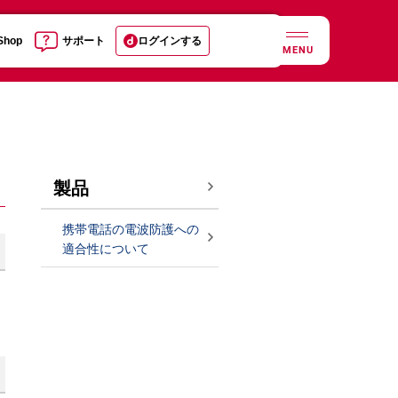
 Shop
サポート
ログインする
MENU
製品
携帯電話の電波防護への
適合性について