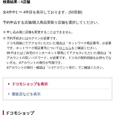
検索結果：4店舗
全4件中1 〜 4件目を表示しております。(50音順)
予約申込する店舗/購入商品受取り店舗を選択してください。
申し込み後に店舗を変更することはできません。
予約手続きにはログインが必要です。
ドコモ回線にてアクセスいただいた場合は「ネットワーク暗証番号」が必要
です。ネットワーク暗証番号については
こちら
をご確認ください。
Wi-Fiまたはご自宅のインターネット環境にてアクセスいただいた場合は「d
アカウントのID／パスワード」が必要です。ドコモの契約回線をお持ちでな
い方も、dアカウントの発行が可能です。
dアカウントの発行・確認は「
dアカウント発行
」でご確認ください。
ドコモショップを表示
量販店などを表示
ドコモショップ