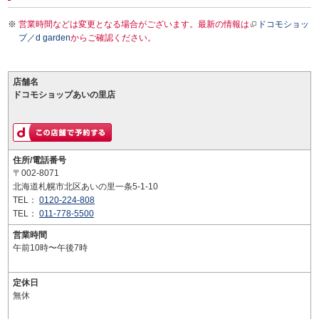
営業時間などは変更となる場合がございます。最新の情報は
ドコモショッ
プ／d garden
からご確認ください。
店舗名
ドコモショップあいの里店
住所/電話番号
〒002-8071
北海道札幌市北区あいの里一条5-1-10
TEL：
0120-224-808
TEL：
011-778-5500
営業時間
午前10時〜午後7時
定休日
無休