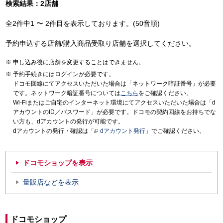
検索結果：2店舗
全2件中1 〜 2件目を表示しております。(50音順)
予約申込する店舗/購入商品受取り店舗を選択してください。
申し込み後に店舗を変更することはできません。
予約手続きにはログインが必要です。
ドコモ回線にてアクセスいただいた場合は「ネットワーク暗証番号」が必要
です。ネットワーク暗証番号については
こちら
をご確認ください。
Wi-Fiまたはご自宅のインターネット環境にてアクセスいただいた場合は「d
アカウントのID／パスワード」が必要です。ドコモの契約回線をお持ちでな
い方も、dアカウントの発行が可能です。
dアカウントの発行・確認は「
dアカウント発行
」でご確認ください。
ドコモショップを表示
量販店などを表示
ドコモショップ