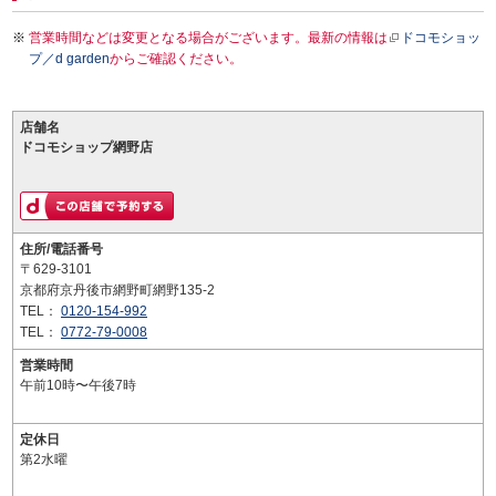
営業時間などは変更となる場合がございます。最新の情報は
ドコモショッ
プ／d garden
からご確認ください。
店舗名
ドコモショップ網野店
住所/電話番号
〒629-3101
京都府京丹後市網野町網野135-2
TEL：
0120-154-992
TEL：
0772-79-0008
営業時間
午前10時〜午後7時
定休日
第2水曜