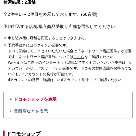
検索結果：2店舗
全2件中1 〜 2件目を表示しております。(50音順)
予約申込する店舗/購入商品受取り店舗を選択してください。
申し込み後に店舗を変更することはできません。
予約手続きにはログインが必要です。
ドコモ回線にてアクセスいただいた場合は「ネットワーク暗証番号」が必要
です。ネットワーク暗証番号については
こちら
をご確認ください。
Wi-Fiまたはご自宅のインターネット環境にてアクセスいただいた場合は「d
アカウントのID／パスワード」が必要です。ドコモの契約回線をお持ちでな
い方も、dアカウントの発行が可能です。
dアカウントの発行・確認は「
dアカウント発行
」でご確認ください。
ドコモショップを表示
量販店などを表示
ドコモショップ