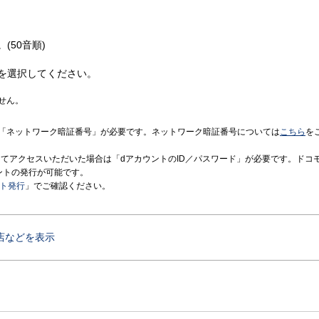
(50音順)
を選択してください。
せん。
「ネットワーク暗証番号」が必要です。ネットワーク暗証番号については
こちら
を
境にてアクセスいただいた場合は「dアカウントのID／パスワード」が必要です。ドコ
ントの発行が可能です。
ント発行
」でご確認ください。
店などを表示