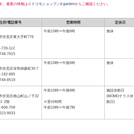
す。最新の情報は
ドコモショップ／d garden
からご確認ください。
住所/電話番号
営業時間
定休日
3
午前10時〜午後6時
無休
市伏見区東大手町776
-726-112
748-7915
2
午前10時〜午後6時
無休
市伏見区深草綿森町30-7
-182-885
748-8519
2
午前10時〜午後8時
施設休館日
市伏見区桃山町山ノ下32
(MOMOテラス休
ス 2階
※受付時間
館日)
-606-709
午前10時〜午後7時
623-9933