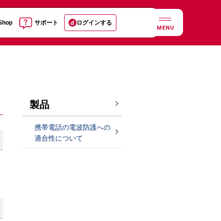
 Shop
サポート
ログインする
MENU
製品
携帯電話の電波防護への
適合性について