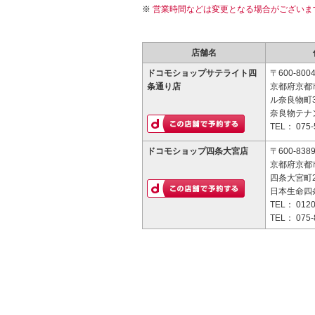
営業時間などは変更となる場合がございま
店舗名
ドコモショップサテライト四
〒600-800
条通り店
京都府京都
ル奈良物町3
奈良物テナ
TEL：
075-
ドコモショップ四条大宮店
〒600-838
京都府京都
四条大宮町
日本生命四
TEL：
0120
TEL：
075-