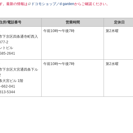
す。最新の情報は
ドコモショップ／d garden
からご確認ください。
住所/電話番号
営業時間
定休日
4
午前10時〜午後7時
第2木曜
市下京区四条通寺町西入
77-2
ントビル
585-2641
9
午前10時〜午後7時
第2水曜
市下京区大宮通四条下ル
2
条大宮ビル 1階
-662-041
813-5344