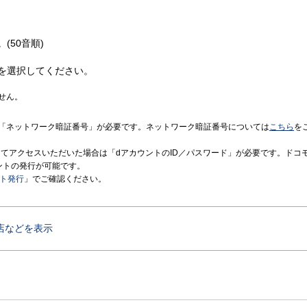
(50音順)
を選択してください。
せん。
「ネットワーク暗証番号」が必要です。ネットワーク暗証番号については
こちら
を
境にてアクセスいただいた場合は「dアカウントのID／パスワード」が必要です。ドコ
ントの発行が可能です。
ント発行
」でご確認ください。
店などを表示