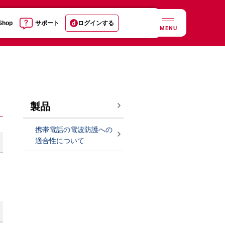
 Shop
サポート
ログインする
MENU
製品
携帯電話の電波防護への
適合性について