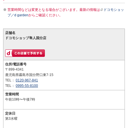
営業時間などは変更となる場合がございます。最新の情報は
ドコモショッ
プ／d garden
からご確認ください。
店舗名
ドコモショップ隼人国分店
住所/電話番号
〒899-4341
鹿児島県霧島市国分野口東7-15
TEL：
0120-967-841
TEL：
0995-55-8100
営業時間
午前10時〜午後7時
定休日
第3水曜