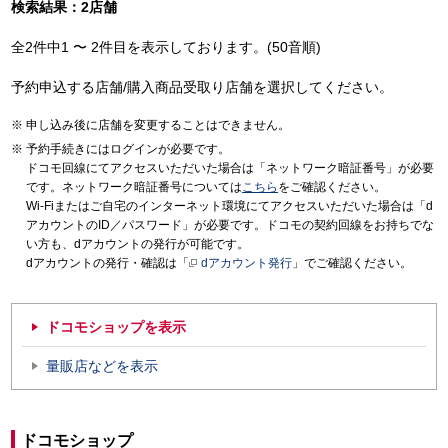
検索結果：2店舗
全2件中1 〜 2件目を表示しております。(50音順)
予約申込する店舗/購入商品受取り店舗を選択してください。
申し込み後に店舗を変更することはできません。
予約手続きにはログインが必要です。
ドコモ回線にてアクセスいただいた場合は「ネットワーク暗証番号」が必要
です。ネットワーク暗証番号については
こちら
をご確認ください。
Wi-Fiまたはご自宅のインターネット環境にてアクセスいただいた場合は「d
アカウントのID／パスワード」が必要です。ドコモの契約回線をお持ちでな
い方も、dアカウントの発行が可能です。
dアカウントの発行・確認は「
dアカウント発行
」でご確認ください。
ドコモショップを表示
量販店などを表示
ドコモショップ