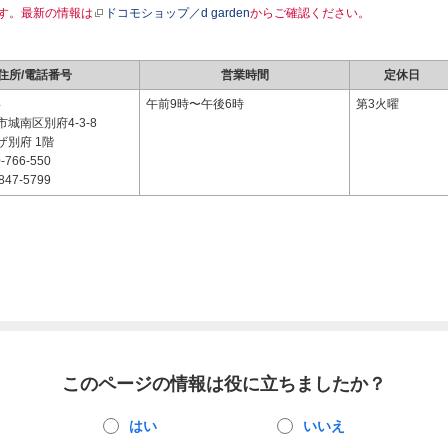
す。最新の情報は
ドコモショップ／d garden
からご確認ください。
住所/電話番号
営業時間
定休日
4
午前9時〜午後6時
第3火曜
城南区別府4-3-8
ザ別府 1階
-766-550
847-5799
このページの情報は役に立ちましたか？
はい
いいえ