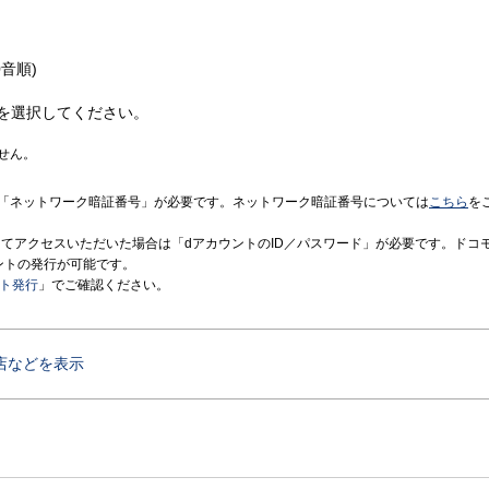
音順)
を選択してください。
せん。
「ネットワーク暗証番号」が必要です。ネットワーク暗証番号については
こちら
を
境にてアクセスいただいた場合は「dアカウントのID／パスワード」が必要です。ドコ
ントの発行が可能です。
ント発行
」でご確認ください。
店などを表示