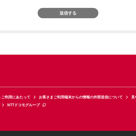
送信する
トご利用にあたって
お客さまご利用端末からの情報の外部送信について
見
NTTドコモグループ