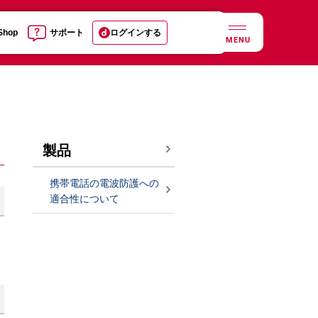
 Shop
サポート
ログインする
MENU
製品
携帯電話の電波防護への
適合性について