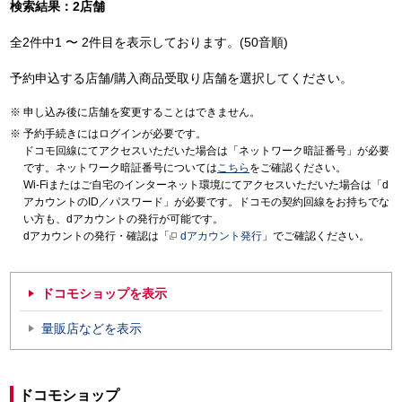
検索結果：2店舗
全2件中1 〜 2件目を表示しております。(50音順)
予約申込する店舗/購入商品受取り店舗を選択してください。
申し込み後に店舗を変更することはできません。
予約手続きにはログインが必要です。
ドコモ回線にてアクセスいただいた場合は「ネットワーク暗証番号」が必要
です。ネットワーク暗証番号については
こちら
をご確認ください。
Wi-Fiまたはご自宅のインターネット環境にてアクセスいただいた場合は「d
アカウントのID／パスワード」が必要です。ドコモの契約回線をお持ちでな
い方も、dアカウントの発行が可能です。
dアカウントの発行・確認は「
dアカウント発行
」でご確認ください。
ドコモショップを表示
量販店などを表示
ドコモショップ