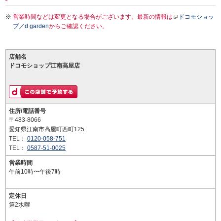
営業時間などは変更となる場合がございます。最新の情報は
ドコモショッ
プ／d garden
からご確認ください。
店舗名
ドコモショップ江南高屋店
住所/電話番号
〒483-8066
愛知県江南市高屋町西町125
TEL：
0120-058-751
TEL：
0587-51-0025
営業時間
午前10時〜午後7時
定休日
第2水曜