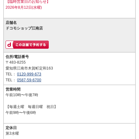
【臨時営業日のお知らせ】
2026年8月12日(水曜)
店舗名
ドコモショップ江南店
住所/電話番号
〒483-8255
愛知県江南市木賀町定和163
TEL：
0120-999-673
TEL：
0587-59-6700
営業時間
午前10時〜午後7時
【毎週土曜 毎週日曜 祝日】
午前9時〜午後6時
定休日
第3水曜