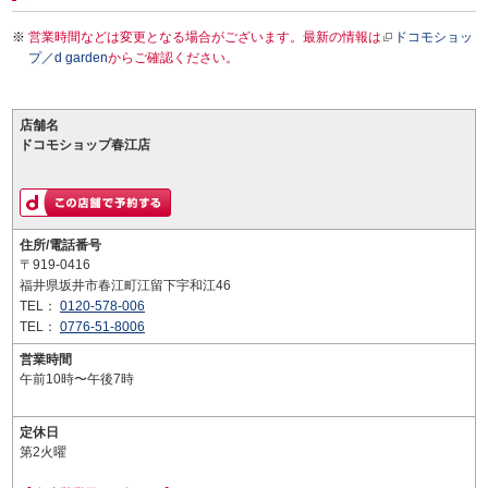
営業時間などは変更となる場合がございます。最新の情報は
ドコモショッ
プ／d garden
からご確認ください。
店舗名
ドコモショップ春江店
住所/電話番号
〒919-0416
福井県坂井市春江町江留下宇和江46
TEL：
0120-578-006
TEL：
0776-51-8006
営業時間
午前10時〜午後7時
定休日
第2火曜