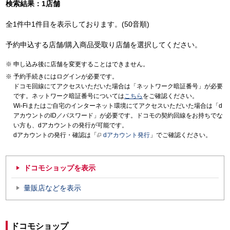
検索結果：1店舗
全1件中1件目を表示しております。(50音順)
予約申込する店舗/購入商品受取り店舗を選択してください。
申し込み後に店舗を変更することはできません。
予約手続きにはログインが必要です。
ドコモ回線にてアクセスいただいた場合は「ネットワーク暗証番号」が必要
です。ネットワーク暗証番号については
こちら
をご確認ください。
Wi-Fiまたはご自宅のインターネット環境にてアクセスいただいた場合は「d
アカウントのID／パスワード」が必要です。ドコモの契約回線をお持ちでな
い方も、dアカウントの発行が可能です。
dアカウントの発行・確認は「
dアカウント発行
」でご確認ください。
ドコモショップを表示
量販店などを表示
ドコモショップ