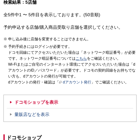
検索結果：5店舗
全5件中1 〜 5件目を表示しております。(50音順)
予約申込する店舗/購入商品受取り店舗を選択してください。
申し込み後に店舗を変更することはできません。
予約手続きにはログインが必要です。
ドコモ回線にてアクセスいただいた場合は「ネットワーク暗証番号」が必要
です。ネットワーク暗証番号については
こちら
をご確認ください。
Wi-Fiまたはご自宅のインターネット環境にてアクセスいただいた場合は「d
アカウントのID／パスワード」が必要です。ドコモの契約回線をお持ちでな
い方も、dアカウントの発行が可能です。
dアカウントの発行・確認は「
dアカウント発行
」でご確認ください。
ドコモショップを表示
量販店などを表示
ドコモショップ