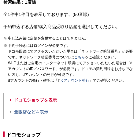
検索結果：1店舗
全1件中1件目を表示しております。(50音順)
予約申込する店舗/購入商品受取り店舗を選択してください。
申し込み後に店舗を変更することはできません。
予約手続きにはログインが必要です。
ドコモ回線にてアクセスいただいた場合は「ネットワーク暗証番号」が必要
です。ネットワーク暗証番号については
こちら
をご確認ください。
Wi-Fiまたはご自宅のインターネット環境にてアクセスいただいた場合は「d
アカウントのID／パスワード」が必要です。ドコモの契約回線をお持ちでな
い方も、dアカウントの発行が可能です。
dアカウントの発行・確認は「
dアカウント発行
」でご確認ください。
ドコモショップを表示
量販店などを表示
ドコモショップ