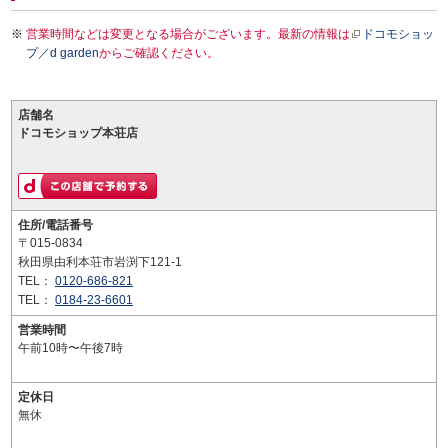
営業時間などは変更となる場合がございます。最新の情報は
ドコモショッ
プ／d garden
からご確認ください。
店舗名
ドコモショップ本荘店
住所/電話番号
〒015-0834
秋田県由利本荘市岩渕下121-1
TEL：
0120-686-821
TEL：
0184-23-6601
営業時間
午前10時〜午後7時
定休日
無休