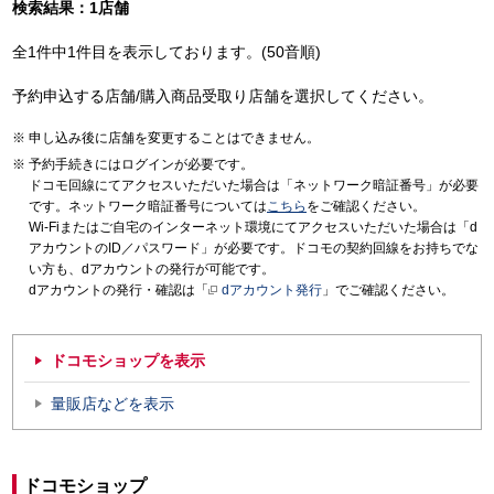
検索結果：1店舗
全1件中1件目を表示しております。(50音順)
予約申込する店舗/購入商品受取り店舗を選択してください。
申し込み後に店舗を変更することはできません。
予約手続きにはログインが必要です。
ドコモ回線にてアクセスいただいた場合は「ネットワーク暗証番号」が必要
です。ネットワーク暗証番号については
こちら
をご確認ください。
Wi-Fiまたはご自宅のインターネット環境にてアクセスいただいた場合は「d
アカウントのID／パスワード」が必要です。ドコモの契約回線をお持ちでな
い方も、dアカウントの発行が可能です。
dアカウントの発行・確認は「
dアカウント発行
」でご確認ください。
ドコモショップを表示
量販店などを表示
ドコモショップ