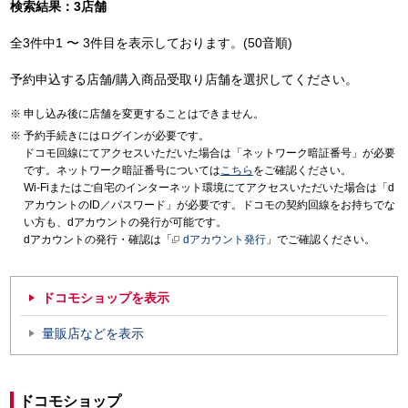
検索結果：3店舗
全3件中1 〜 3件目を表示しております。(50音順)
予約申込する店舗/購入商品受取り店舗を選択してください。
申し込み後に店舗を変更することはできません。
予約手続きにはログインが必要です。
ドコモ回線にてアクセスいただいた場合は「ネットワーク暗証番号」が必要
です。ネットワーク暗証番号については
こちら
をご確認ください。
Wi-Fiまたはご自宅のインターネット環境にてアクセスいただいた場合は「d
アカウントのID／パスワード」が必要です。ドコモの契約回線をお持ちでな
い方も、dアカウントの発行が可能です。
dアカウントの発行・確認は「
dアカウント発行
」でご確認ください。
ドコモショップを表示
量販店などを表示
ドコモショップ