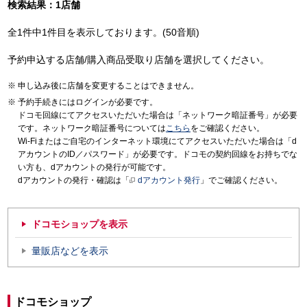
検索結果：1店舗
全1件中1件目を表示しております。(50音順)
予約申込する店舗/購入商品受取り店舗を選択してください。
申し込み後に店舗を変更することはできません。
予約手続きにはログインが必要です。
ドコモ回線にてアクセスいただいた場合は「ネットワーク暗証番号」が必要
です。ネットワーク暗証番号については
こちら
をご確認ください。
Wi-Fiまたはご自宅のインターネット環境にてアクセスいただいた場合は「d
アカウントのID／パスワード」が必要です。ドコモの契約回線をお持ちでな
い方も、dアカウントの発行が可能です。
dアカウントの発行・確認は「
dアカウント発行
」でご確認ください。
ドコモショップを表示
量販店などを表示
ドコモショップ