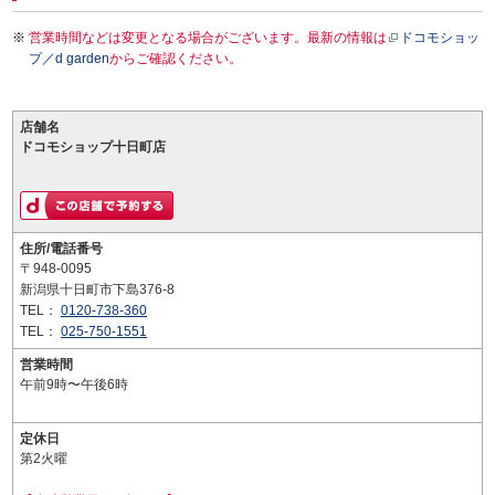
営業時間などは変更となる場合がございます。最新の情報は
ドコモショッ
プ／d garden
からご確認ください。
店舗名
ドコモショップ十日町店
住所/電話番号
〒948-0095
新潟県十日町市下島376-8
TEL：
0120-738-360
TEL：
025-750-1551
営業時間
午前9時〜午後6時
定休日
第2火曜