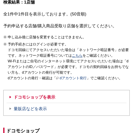
検索結果：1店舗
全1件中1件目を表示しております。(50音順)
予約申込する店舗/購入商品受取り店舗を選択してください。
申し込み後に店舗を変更することはできません。
予約手続きにはログインが必要です。
ドコモ回線にてアクセスいただいた場合は「ネットワーク暗証番号」が必要
です。ネットワーク暗証番号については
こちら
をご確認ください。
Wi-Fiまたはご自宅のインターネット環境にてアクセスいただいた場合は「d
アカウントのID／パスワード」が必要です。ドコモの契約回線をお持ちでな
い方も、dアカウントの発行が可能です。
dアカウントの発行・確認は「
dアカウント発行
」でご確認ください。
ドコモショップを表示
量販店などを表示
ドコモショップ