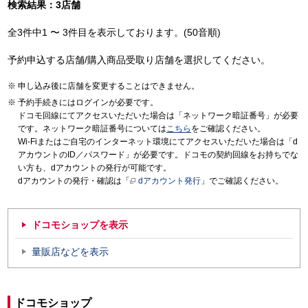
検索結果：3店舗
全3件中1 〜 3件目を表示しております。(50音順)
予約申込する店舗/購入商品受取り店舗を選択してください。
申し込み後に店舗を変更することはできません。
予約手続きにはログインが必要です。
ドコモ回線にてアクセスいただいた場合は「ネットワーク暗証番号」が必要
です。ネットワーク暗証番号については
こちら
をご確認ください。
Wi-Fiまたはご自宅のインターネット環境にてアクセスいただいた場合は「d
アカウントのID／パスワード」が必要です。ドコモの契約回線をお持ちでな
い方も、dアカウントの発行が可能です。
dアカウントの発行・確認は「
dアカウント発行
」でご確認ください。
ドコモショップを表示
量販店などを表示
ドコモショップ