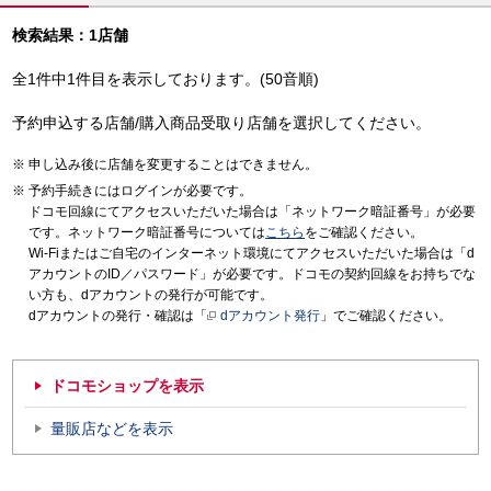
検索結果：1店舗
全1件中1件目を表示しております。(50音順)
予約申込する店舗/購入商品受取り店舗を選択してください。
申し込み後に店舗を変更することはできません。
予約手続きにはログインが必要です。
ドコモ回線にてアクセスいただいた場合は「ネットワーク暗証番号」が必要
です。ネットワーク暗証番号については
こちら
をご確認ください。
Wi-Fiまたはご自宅のインターネット環境にてアクセスいただいた場合は「d
アカウントのID／パスワード」が必要です。ドコモの契約回線をお持ちでな
い方も、dアカウントの発行が可能です。
dアカウントの発行・確認は「
dアカウント発行
」でご確認ください。
ドコモショップを表示
量販店などを表示