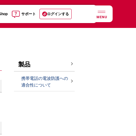
 Shop
サポート
ログインする
MENU
製品
携帯電話の電波防護への
適合性について