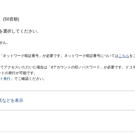
(50音順)
を選択してください。
せん。
「ネットワーク暗証番号」が必要です。ネットワーク暗証番号については
こちら
を
境にてアクセスいただいた場合は「dアカウントのID／パスワード」が必要です。ドコ
ントの発行が可能です。
ント発行
」でご確認ください。
店などを表示