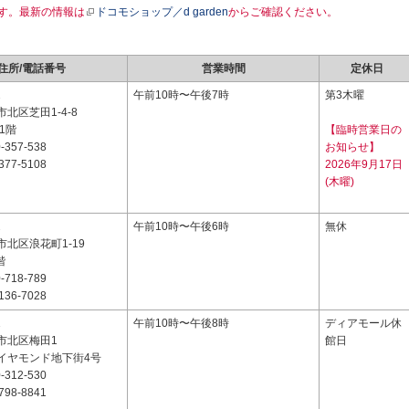
す。最新の情報は
ドコモショップ／d garden
からご確認ください。
住所/電話番号
営業時間
定休日
2
午前10時〜午後7時
第3木曜
北区芝田1-4-8
1階
【臨時営業日の
-357-538
お知らせ】
377-5108
2026年9月17日
(木曜)
2
午前10時〜午後6時
無休
北区浪花町1-19
階
-718-789
136-7028
1
午前10時〜午後8時
ディアモール休
市北区梅田1
館日
イヤモンド地下街4号
-312-530
798-8841