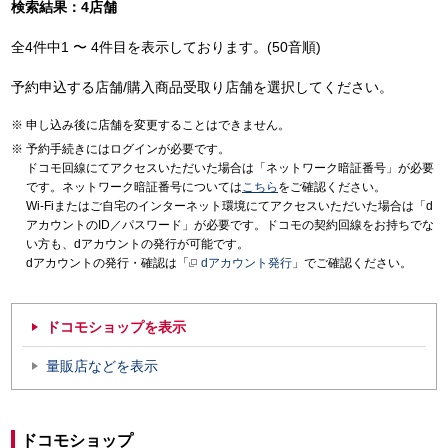
検索結果：4店舗
全4件中1 〜 4件目を表示しております。(50音順)
予約申込する店舗/購入商品受取り店舗を選択してください。
申し込み後に店舗を変更することはできません。
予約手続きにはログインが必要です。
ドコモ回線にてアクセスいただいた場合は「ネットワーク暗証番号」が必要
です。ネットワーク暗証番号については
こちら
をご確認ください。
Wi-Fiまたはご自宅のインターネット環境にてアクセスいただいた場合は「d
アカウントのID／パスワード」が必要です。ドコモの契約回線をお持ちでな
い方も、dアカウントの発行が可能です。
dアカウントの発行・確認は「
dアカウント発行
」でご確認ください。
ドコモショップを表示
量販店などを表示
ドコモショップ