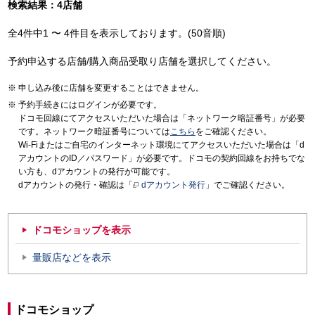
検索結果：4店舗
全4件中1 〜 4件目を表示しております。(50音順)
予約申込する店舗/購入商品受取り店舗を選択してください。
申し込み後に店舗を変更することはできません。
予約手続きにはログインが必要です。
ドコモ回線にてアクセスいただいた場合は「ネットワーク暗証番号」が必要
です。ネットワーク暗証番号については
こちら
をご確認ください。
Wi-Fiまたはご自宅のインターネット環境にてアクセスいただいた場合は「d
アカウントのID／パスワード」が必要です。ドコモの契約回線をお持ちでな
い方も、dアカウントの発行が可能です。
dアカウントの発行・確認は「
dアカウント発行
」でご確認ください。
ドコモショップを表示
量販店などを表示
ドコモショップ