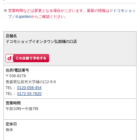
営業時間などは変更となる場合がございます。最新の情報は
ドコモショッ
プ／d garden
からご確認ください。
店舗名
ドコモショップイオンタウン弘前樋の口店
住所/電話番号
〒036-8278
青森県弘前市大字樋の口2-9-6
TEL：
0120-058-454
TEL：
0172-55-7820
営業時間
午前10時〜午後7時
定休日
無休