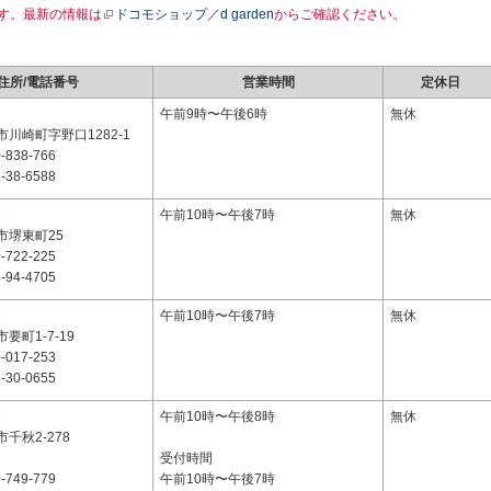
す。最新の情報は
ドコモショップ／d garden
からご確認ください。
住所/電話番号
営業時間
定休日
1
午前9時〜午後6時
無休
川崎町字野口1282-1
-838-766
-38-6588
6
午前10時〜午後7時
無休
市堺東町25
-722-225
-94-4705
3
午前10時〜午後7時
無休
要町1-7-19
-017-253
-30-0655
8
午前10時〜午後8時
無休
千秋2-278
受付時間
-749-779
午前10時〜午後7時