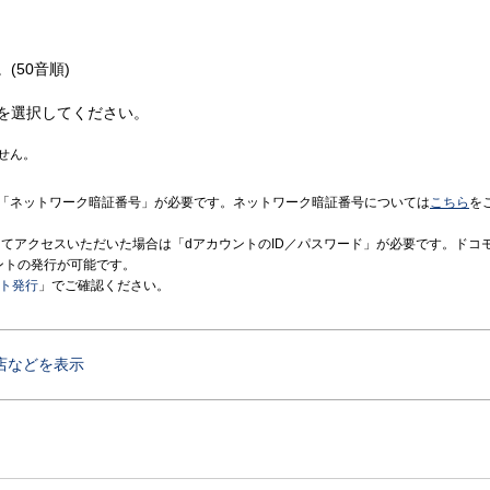
(50音順)
を選択してください。
せん。
「ネットワーク暗証番号」が必要です。ネットワーク暗証番号については
こちら
を
境にてアクセスいただいた場合は「dアカウントのID／パスワード」が必要です。ドコ
ントの発行が可能です。
ント発行
」でご確認ください。
店などを表示