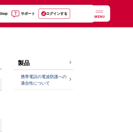
 Shop
サポート
ログインする
MENU
製品
携帯電話の電波防護への
適合性について