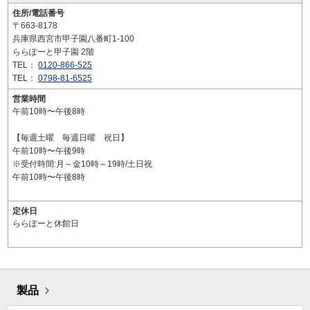
住所/電話番号
〒663-8178
兵庫県西宮市甲子園八番町1-100
ららぽーと甲子園 2階
TEL：
0120-866-525
TEL：
0798-81-6525
営業時間
午前10時〜午後8時
【毎週土曜 毎週日曜 祝日】
午前10時〜午後9時
※受付時間:月～金10時～19時/土日祝
午前10時〜午後8時
定休日
ららぽーと休館日
製品