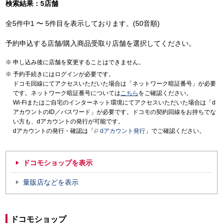
検索結果：5店舗
全5件中1 〜 5件目を表示しております。(50音順)
予約申込する店舗/購入商品受取り店舗を選択してください。
申し込み後に店舗を変更することはできません。
予約手続きにはログインが必要です。
ドコモ回線にてアクセスいただいた場合は「ネットワーク暗証番号」が必要
です。ネットワーク暗証番号については
こちら
をご確認ください。
Wi-Fiまたはご自宅のインターネット環境にてアクセスいただいた場合は「d
アカウントのID／パスワード」が必要です。ドコモの契約回線をお持ちでな
い方も、dアカウントの発行が可能です。
dアカウントの発行・確認は「
dアカウント発行
」でご確認ください。
ドコモショップを表示
量販店などを表示
ドコモショップ