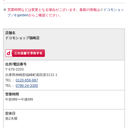
営業時間などは変更となる場合がございます。最新の情報は
ドコモショッ
プ／d garden
からご確認ください。
店舗名
ドコモショップ福崎店
住所/電話番号
〒679-2203
兵庫県神崎郡福崎町南田原3131-1
TEL：
0120-656-687
TEL：
0790-24-3300
営業時間
午前9時〜午後6時
定休日
第2木曜