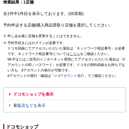
検索結果：1店舗
全1件中1件目を表示しております。(50音順)
予約申込する店舗/購入商品受取り店舗を選択してください。
申し込み後に店舗を変更することはできません。
予約手続きにはログインが必要です。
ドコモ回線にてアクセスいただいた場合は「ネットワーク暗証番号」が必要
です。ネットワーク暗証番号については
こちら
をご確認ください。
Wi-Fiまたはご自宅のインターネット環境にてアクセスいただいた場合は「d
アカウントのID／パスワード」が必要です。ドコモの契約回線をお持ちでな
い方も、dアカウントの発行が可能です。
dアカウントの発行・確認は「
dアカウント発行
」でご確認ください。
ドコモショップを表示
量販店などを表示
ドコモショップ