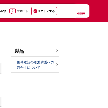
 Shop
サポート
ログインする
MENU
製品
携帯電話の電波防護への
適合性について