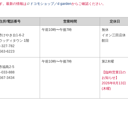
す。最新の情報は
ドコモショップ／d garden
からご確認ください。
住所/電話番号
営業時間
定休日
1
午前10時〜午後7時
無休
けやき台1-6-2
イオン三田店休
ウッディタウン 1階
館日
-327-782
563-6223
3
午前10時〜午後7時
第2木曜
福島2-5
-033-888
【臨時営業日の
567-3434
お知らせ】
2026年8月13日
(木曜)