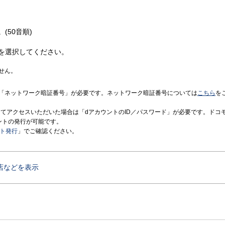
(50音順)
を選択してください。
せん。
「ネットワーク暗証番号」が必要です。ネットワーク暗証番号については
こちら
を
境にてアクセスいただいた場合は「dアカウントのID／パスワード」が必要です。ドコ
ントの発行が可能です。
ント発行
」でご確認ください。
店などを表示