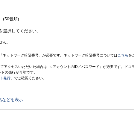
(50音順)
を選択してください。
せん。
「ネットワーク暗証番号」が必要です。ネットワーク暗証番号については
こちら
を
境にてアクセスいただいた場合は「dアカウントのID／パスワード」が必要です。ドコ
ントの発行が可能です。
ント発行
」でご確認ください。
店などを表示