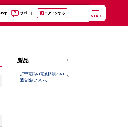
 Shop
サポート
ログインする
MENU
製品
携帯電話の電波防護への
適合性について