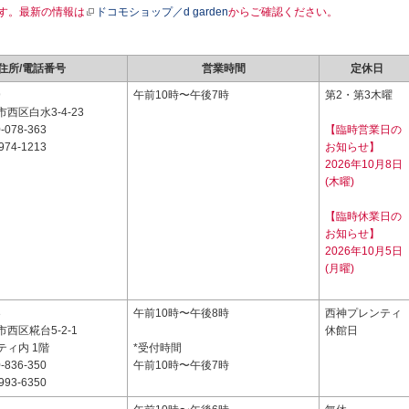
す。最新の情報は
ドコモショップ／d garden
からご確認ください。
住所/電話番号
営業時間
定休日
9
午前10時〜午後7時
第2・第3木曜
西区白水3-4-23
-078-363
【臨時営業日の
974-1213
お知らせ】
2026年10月8日
(木曜)
【臨時休業日の
お知らせ】
2026年10月5日
(月曜)
3
午前10時〜午後8時
西神プレンティ
西区糀台5-2-1
休館日
ティ内 1階
*受付時間
-836-350
午前10時〜午後7時
993-6350