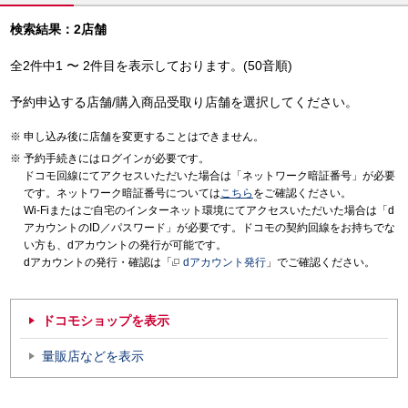
検索結果：2店舗
全2件中1 〜 2件目を表示しております。(50音順)
予約申込する店舗/購入商品受取り店舗を選択してください。
申し込み後に店舗を変更することはできません。
予約手続きにはログインが必要です。
ドコモ回線にてアクセスいただいた場合は「ネットワーク暗証番号」が必要
です。ネットワーク暗証番号については
こちら
をご確認ください。
Wi-Fiまたはご自宅のインターネット環境にてアクセスいただいた場合は「d
アカウントのID／パスワード」が必要です。ドコモの契約回線をお持ちでな
い方も、dアカウントの発行が可能です。
dアカウントの発行・確認は「
dアカウント発行
」でご確認ください。
ドコモショップを表示
量販店などを表示