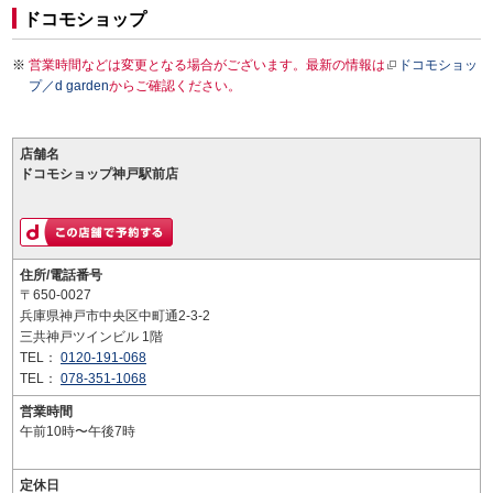
ドコモショップ
営業時間などは変更となる場合がございます。最新の情報は
ドコモショッ
プ／d garden
からご確認ください。
店舗名
ドコモショップ神戸駅前店
住所/電話番号
〒650-0027
兵庫県神戸市中央区中町通2-3-2
三共神戸ツインビル 1階
TEL：
0120-191-068
TEL：
078-351-1068
営業時間
午前10時〜午後7時
定休日