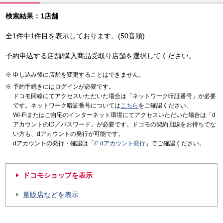
検索結果：1店舗
全1件中1件目を表示しております。(50音順)
予約申込する店舗/購入商品受取り店舗を選択してください。
申し込み後に店舗を変更することはできません。
予約手続きにはログインが必要です。
ドコモ回線にてアクセスいただいた場合は「ネットワーク暗証番号」が必要
です。ネットワーク暗証番号については
こちら
をご確認ください。
Wi-Fiまたはご自宅のインターネット環境にてアクセスいただいた場合は「d
アカウントのID／パスワード」が必要です。ドコモの契約回線をお持ちでな
い方も、dアカウントの発行が可能です。
dアカウントの発行・確認は「
dアカウント発行
」でご確認ください。
ドコモショップを表示
量販店などを表示