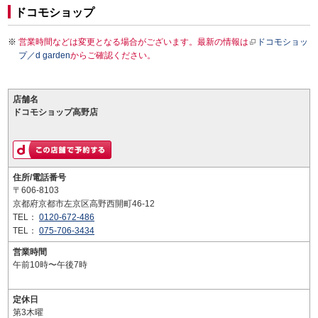
ドコモショップ
営業時間などは変更となる場合がございます。最新の情報は
ドコモショッ
プ／d garden
からご確認ください。
店舗名
ドコモショップ高野店
住所/電話番号
〒606-8103
京都府京都市左京区高野西開町46-12
TEL：
0120-672-486
TEL：
075-706-3434
営業時間
午前10時〜午後7時
定休日
第3木曜