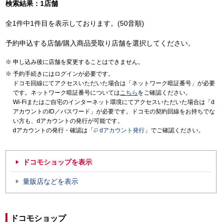
検索結果：1店舗
全1件中1件目を表示しております。(50音順)
予約申込する店舗/購入商品受取り店舗を選択してください。
申し込み後に店舗を変更することはできません。
予約手続きにはログインが必要です。
ドコモ回線にてアクセスいただいた場合は「ネットワーク暗証番号」が必要
です。ネットワーク暗証番号については
こちら
をご確認ください。
Wi-Fiまたはご自宅のインターネット環境にてアクセスいただいた場合は「d
アカウントのID／パスワード」が必要です。ドコモの契約回線をお持ちでな
い方も、dアカウントの発行が可能です。
dアカウントの発行・確認は「
dアカウント発行
」でご確認ください。
ドコモショップを表示
量販店などを表示
ドコモショップ