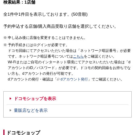
検索結果：1店舗
全1件中1件目を表示しております。(50音順)
予約申込する店舗/購入商品受取り店舗を選択してください。
申し込み後に店舗を変更することはできません。
予約手続きにはログインが必要です。
ドコモ回線にてアクセスいただいた場合は「ネットワーク暗証番号」が必要
です。ネットワーク暗証番号については
こちら
をご確認ください。
Wi-Fiまたはご自宅のインターネット環境にてアクセスいただいた場合は「d
アカウントのID／パスワード」が必要です。ドコモの契約回線をお持ちでな
い方も、dアカウントの発行が可能です。
dアカウントの発行・確認は「
dアカウント発行
」でご確認ください。
ドコモショップを表示
量販店などを表示
ドコモショップ