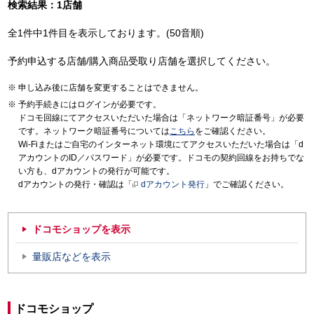
検索結果：1店舗
全1件中1件目を表示しております。(50音順)
予約申込する店舗/購入商品受取り店舗を選択してください。
申し込み後に店舗を変更することはできません。
予約手続きにはログインが必要です。
ドコモ回線にてアクセスいただいた場合は「ネットワーク暗証番号」が必要
です。ネットワーク暗証番号については
こちら
をご確認ください。
Wi-Fiまたはご自宅のインターネット環境にてアクセスいただいた場合は「d
アカウントのID／パスワード」が必要です。ドコモの契約回線をお持ちでな
い方も、dアカウントの発行が可能です。
dアカウントの発行・確認は「
dアカウント発行
」でご確認ください。
ドコモショップを表示
量販店などを表示
ドコモショップ