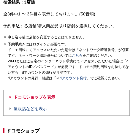
検索結果：3店舗
全3件中1 〜 3件目を表示しております。(50音順)
予約申込する店舗/購入商品受取り店舗を選択してください。
申し込み後に店舗を変更することはできません。
予約手続きにはログインが必要です。
ドコモ回線にてアクセスいただいた場合は「ネットワーク暗証番号」が必要
です。ネットワーク暗証番号については
こちら
をご確認ください。
Wi-Fiまたはご自宅のインターネット環境にてアクセスいただいた場合は「d
アカウントのID／パスワード」が必要です。ドコモの契約回線をお持ちでな
い方も、dアカウントの発行が可能です。
dアカウントの発行・確認は「
dアカウント発行
」でご確認ください。
ドコモショップを表示
量販店などを表示
ドコモショップ