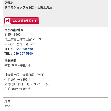
店舗名
ドコモショップららぽーと富士見店
住所/電話番号
〒354-8560
埼玉県富士見市山室1-1313
ららぽーと富士見 3階
TEL：
0120-899-560
TEL：
049-257-5360
営業時間
午前10時〜午後8時
【毎週土曜 毎週日曜 祝日】
午前10時〜午後9時
受付時間:平日10時～19時/土日祝
午前10時〜午後8時
定休日
無休