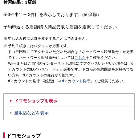
検索結果：3店舗
全3件中1 〜 3件目を表示しております。(50音順)
予約申込する店舗/購入商品受取り店舗を選択してください。
申し込み後に店舗を変更することはできません。
予約手続きにはログインが必要です。
ドコモ回線にてアクセスいただいた場合は「ネットワーク暗証番号」が必要
です。ネットワーク暗証番号については
こちら
をご確認ください。
Wi-Fiまたはご自宅のインターネット環境にてアクセスいただいた場合は「d
アカウントのID／パスワード」が必要です。ドコモの契約回線をお持ちでな
い方も、dアカウントの発行が可能です。
dアカウントの発行・確認は「
dアカウント発行
」でご確認ください。
ドコモショップを表示
量販店などを表示
ドコモショップ