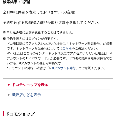
検索結果：1店舗
全1件中1件目を表示しております。(50音順)
予約申込する店舗/購入商品受取り店舗を選択してください。
申し込み後に店舗を変更することはできません。
予約手続きにはログインが必要です。
ドコモ回線にてアクセスいただいた場合は「ネットワーク暗証番号」が必要
です。ネットワーク暗証番号については
こちら
をご確認ください。
Wi-Fiまたはご自宅のインターネット環境にてアクセスいただいた場合は「d
アカウントのID／パスワード」が必要です。ドコモの契約回線をお持ちでな
い方も、dアカウントの発行が可能です。
dアカウントの発行・確認は「
dアカウント発行
」でご確認ください。
ドコモショップを表示
量販店などを表示
ドコモショップ