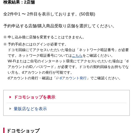
検索結果：2店舗
全2件中1 〜 2件目を表示しております。(50音順)
予約申込する店舗/購入商品受取り店舗を選択してください。
申し込み後に店舗を変更することはできません。
予約手続きにはログインが必要です。
ドコモ回線にてアクセスいただいた場合は「ネットワーク暗証番号」が必要
です。ネットワーク暗証番号については
こちら
をご確認ください。
Wi-Fiまたはご自宅のインターネット環境にてアクセスいただいた場合は「d
アカウントのID／パスワード」が必要です。ドコモの契約回線をお持ちでな
い方も、dアカウントの発行が可能です。
dアカウントの発行・確認は「
dアカウント発行
」でご確認ください。
ドコモショップを表示
量販店などを表示
ドコモショップ