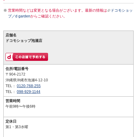
営業時間などは変更となる場合がございます。最新の情報は
ドコモショッ
プ／d garden
からご確認ください。
店舗名
ドコモショップ泡瀬店
住所/電話番号
〒904-2172
沖縄県沖縄市泡瀬4-12-10
TEL：
0120-768-255
TEL：
098-929-1144
営業時間
午前9時〜午後6時
定休日
第1・第3水曜