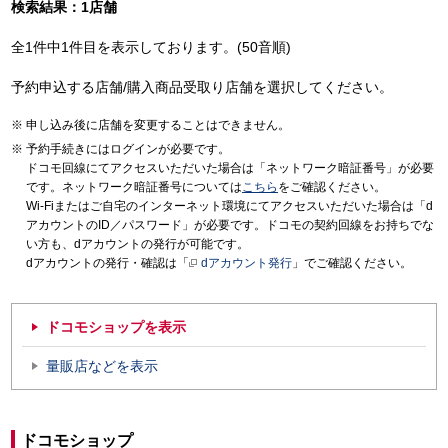
検索結果：1店舗
全1件中1件目を表示しております。(50音順)
予約申込する店舗/購入商品受取り店舗を選択してください。
申し込み後に店舗を変更することはできません。
予約手続きにはログインが必要です。
ドコモ回線にてアクセスいただいた場合は「ネットワーク暗証番号」が必要
です。ネットワーク暗証番号については
こちら
をご確認ください。
Wi-Fiまたはご自宅のインターネット環境にてアクセスいただいた場合は「d
アカウントのID／パスワード」が必要です。ドコモの契約回線をお持ちでな
い方も、dアカウントの発行が可能です。
dアカウントの発行・確認は「
dアカウント発行
」でご確認ください。
ドコモショップを表示
量販店などを表示
ドコモショップ