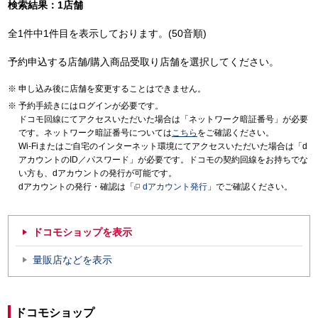
検索結果：1店舗
全1件中1件目を表示しております。(50音順)
予約申込する店舗/購入商品受取り店舗を選択してください。
申し込み後に店舗を変更することはできません。
予約手続きにはログインが必要です。
ドコモ回線にてアクセスいただいた場合は「ネットワーク暗証番号」が必要
です。ネットワーク暗証番号については
こちら
をご確認ください。
Wi-Fiまたはご自宅のインターネット環境にてアクセスいただいた場合は「d
アカウントのID／パスワード」が必要です。ドコモの契約回線をお持ちでな
い方も、dアカウントの発行が可能です。
dアカウントの発行・確認は「
dアカウント発行
」でご確認ください。
ドコモショップを表示
量販店などを表示
ドコモショップ