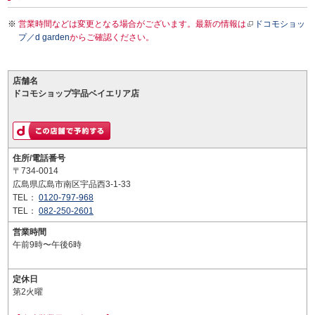
営業時間などは変更となる場合がございます。最新の情報は
ドコモショッ
プ／d garden
からご確認ください。
店舗名
ドコモショップ宇品ベイエリア店
住所/電話番号
〒734-0014
広島県広島市南区宇品西3-1-33
TEL：
0120-797-968
TEL：
082-250-2601
営業時間
午前9時〜午後6時
定休日
第2火曜