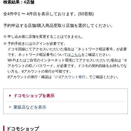
検索結果：4店舗
全4件中1 〜 4件目を表示しております。(50音順)
予約申込する店舗/購入商品受取り店舗を選択してください。
申し込み後に店舗を変更することはできません。
予約手続きにはログインが必要です。
ドコモ回線にてアクセスいただいた場合は「ネットワーク暗証番号」が必要
です。ネットワーク暗証番号については
こちら
をご確認ください。
Wi-Fiまたはご自宅のインターネット環境にてアクセスいただいた場合は「d
アカウントのID／パスワード」が必要です。ドコモの契約回線をお持ちでな
い方も、dアカウントの発行が可能です。
dアカウントの発行・確認は「
dアカウント発行
」でご確認ください。
ドコモショップを表示
量販店などを表示
ドコモショップ