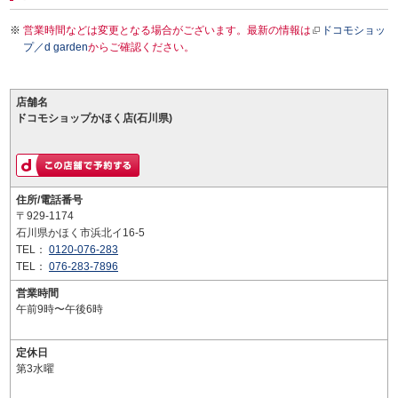
営業時間などは変更となる場合がございます。最新の情報は
ドコモショッ
プ／d garden
からご確認ください。
店舗名
ドコモショップかほく店(石川県)
住所/電話番号
〒929-1174
石川県かほく市浜北イ16-5
TEL：
0120-076-283
TEL：
076-283-7896
営業時間
午前9時〜午後6時
定休日
第3水曜