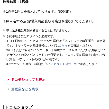
検索結果：1店舗
全1件中1件目を表示しております。(50音順)
予約申込する店舗/購入商品受取り店舗を選択してください。
申し込み後に店舗を変更することはできません。
予約手続きにはログインが必要です。
ドコモ回線にてアクセスいただいた場合は「ネットワーク暗証番号」が必要
です。ネットワーク暗証番号については
こちら
をご確認ください。
Wi-Fiまたはご自宅のインターネット環境にてアクセスいただいた場合は「d
アカウントのID／パスワード」が必要です。ドコモの契約回線をお持ちでな
い方も、dアカウントの発行が可能です。
dアカウントの発行・確認は「
dアカウント発行
」でご確認ください。
ドコモショップを表示
量販店などを表示
ドコモショップ