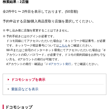
検索結果：2店舗
全2件中1 〜 2件目を表示しております。(50音順)
予約申込する店舗/購入商品受取り店舗を選択してください。
申し込み後に店舗を変更することはできません。
予約手続きにはログインが必要です。
ドコモ回線にてアクセスいただいた場合は「ネットワーク暗証番号」が必要
です。ネットワーク暗証番号については
こちら
をご確認ください。
Wi-Fiまたはご自宅のインターネット環境にてアクセスいただいた場合は「d
アカウントのID／パスワード」が必要です。ドコモの契約回線をお持ちでな
い方も、dアカウントの発行が可能です。
dアカウントの発行・確認は「
dアカウント発行
」でご確認ください。
ドコモショップを表示
量販店などを表示
ドコモショップ