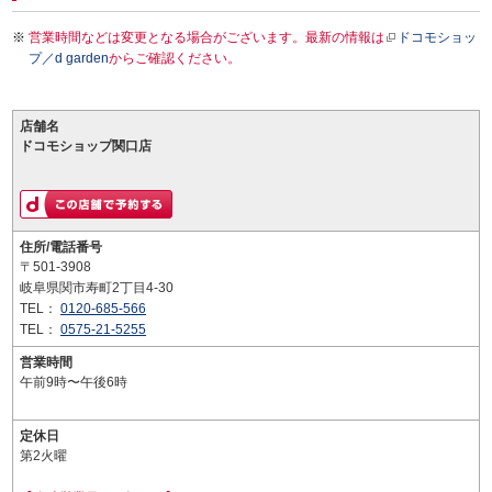
営業時間などは変更となる場合がございます。最新の情報は
ドコモショッ
プ／d garden
からご確認ください。
店舗名
ドコモショップ関口店
住所/電話番号
〒501-3908
岐阜県関市寿町2丁目4-30
TEL：
0120-685-566
TEL：
0575-21-5255
営業時間
午前9時〜午後6時
定休日
第2火曜