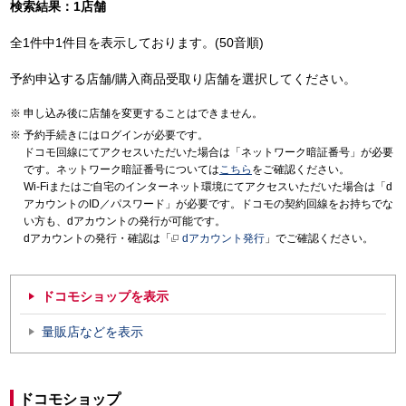
検索結果：1店舗
全1件中1件目を表示しております。(50音順)
予約申込する店舗/購入商品受取り店舗を選択してください。
申し込み後に店舗を変更することはできません。
予約手続きにはログインが必要です。
ドコモ回線にてアクセスいただいた場合は「ネットワーク暗証番号」が必要
です。ネットワーク暗証番号については
こちら
をご確認ください。
Wi-Fiまたはご自宅のインターネット環境にてアクセスいただいた場合は「d
アカウントのID／パスワード」が必要です。ドコモの契約回線をお持ちでな
い方も、dアカウントの発行が可能です。
dアカウントの発行・確認は「
dアカウント発行
」でご確認ください。
ドコモショップを表示
量販店などを表示
ドコモショップ