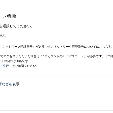
(50音順)
を選択してください。
せん。
「ネットワーク暗証番号」が必要です。ネットワーク暗証番号については
こちら
を
境にてアクセスいただいた場合は「dアカウントのID／パスワード」が必要です。ドコ
ントの発行が可能です。
ント発行
」でご確認ください。
店などを表示