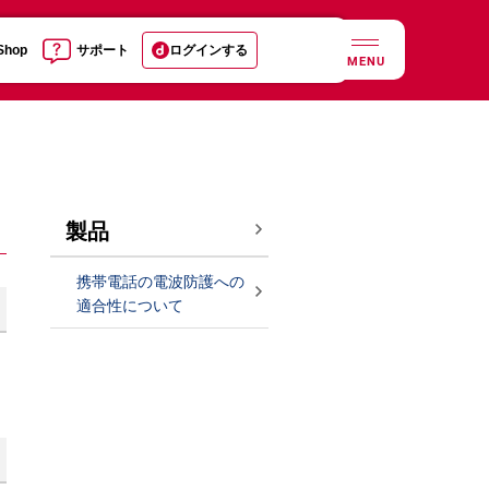
 Shop
サポート
ログインする
MENU
製品
携帯電話の電波防護への
適合性について