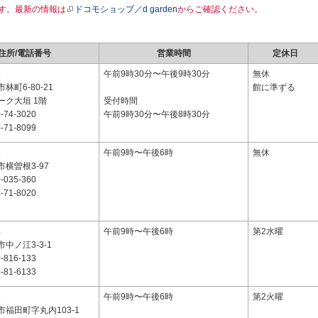
す。最新の情報は
ドコモショップ／d garden
からご確認ください。
住所/電話番号
営業時間
定休日
5
午前9時30分〜午後9時30分
無休
林町6-80-21
館に準ずる
ーク大垣 1階
受付時間
-74-3020
午前9時30分〜午後8時30分
-71-8099
4
午前9時〜午後6時
無休
横曽根3-97
-035-360
-71-8020
4
午前9時〜午後6時
第2水曜
中ノ江3-3-1
-816-133
-81-6133
3
午前9時〜午後6時
第2火曜
福田町字丸内103-1