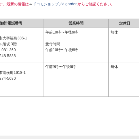
す。最新の情報は
ドコモショップ／d garden
からご確認ください。
住所/電話番号
営業時間
定休日
1
午前10時〜午後9時
無休
大字福島386-1
ル須坂 3階
受付時間
-081-360
午前10時〜午後8時
248-5888
7
午前9時〜午後6時
無休
南横町1618-1
274-5030