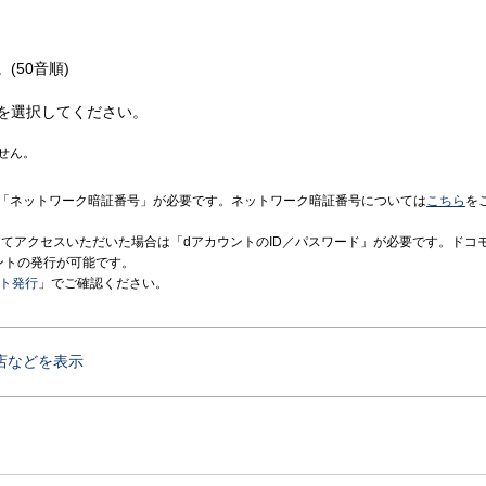
(50音順)
を選択してください。
せん。
「ネットワーク暗証番号」が必要です。ネットワーク暗証番号については
こちら
を
境にてアクセスいただいた場合は「dアカウントのID／パスワード」が必要です。ドコ
ントの発行が可能です。
ント発行
」でご確認ください。
店などを表示