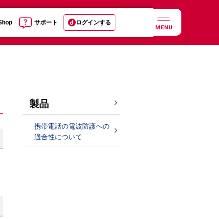
 Shop
サポート
ログインする
MENU
製品
携帯電話の電波防護への
適合性について