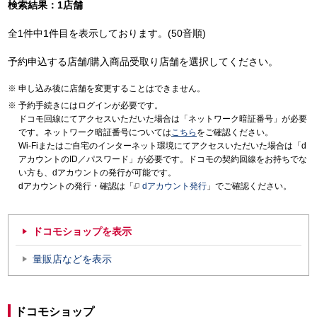
検索結果：1店舗
全1件中1件目を表示しております。(50音順)
予約申込する店舗/購入商品受取り店舗を選択してください。
申し込み後に店舗を変更することはできません。
予約手続きにはログインが必要です。
ドコモ回線にてアクセスいただいた場合は「ネットワーク暗証番号」が必要
です。ネットワーク暗証番号については
こちら
をご確認ください。
Wi-Fiまたはご自宅のインターネット環境にてアクセスいただいた場合は「d
アカウントのID／パスワード」が必要です。ドコモの契約回線をお持ちでな
い方も、dアカウントの発行が可能です。
dアカウントの発行・確認は「
dアカウント発行
」でご確認ください。
ドコモショップを表示
量販店などを表示
ドコモショップ