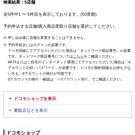
検索結果：5店舗
全5件中1 〜 5件目を表示しております。(50音順)
予約申込する店舗/購入商品受取り店舗を選択してください。
申し込み後に店舗を変更することはできません。
予約手続きにはログインが必要です。
ドコモ回線にてアクセスいただいた場合は「ネットワーク暗証番号」が必要
です。ネットワーク暗証番号については
こちら
をご確認ください。
Wi-Fiまたはご自宅のインターネット環境にてアクセスいただいた場合は「d
アカウントのID／パスワード」が必要です。ドコモの契約回線をお持ちでな
い方も、dアカウントの発行が可能です。
dアカウントの発行・確認は「
dアカウント発行
」でご確認ください。
ドコモショップを表示
量販店などを表示
ドコモショップ