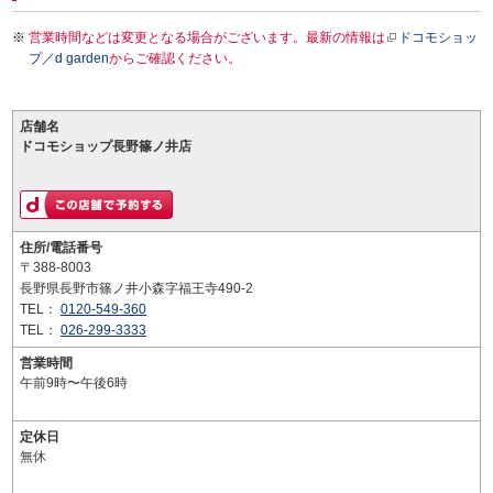
営業時間などは変更となる場合がございます。最新の情報は
ドコモショッ
プ／d garden
からご確認ください。
店舗名
ドコモショップ長野篠ノ井店
住所/電話番号
〒388-8003
長野県長野市篠ノ井小森字福王寺490-2
TEL：
0120-549-360
TEL：
026-299-3333
営業時間
午前9時〜午後6時
定休日
無休