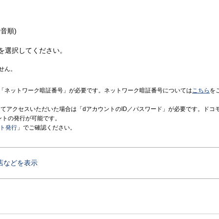
音順)
を選択してください。
せん。
「ネットワーク暗証番号」が必要です。ネットワーク暗証番号については
こちら
を
境にてアクセスいただいた場合は「dアカウントのID／パスワード」が必要です。ドコ
ントの発行が可能です。
ント発行
」でご確認ください。
店などを表示