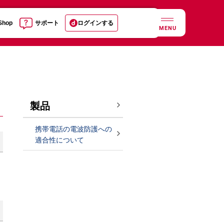
 Shop
サポート
ログインする
MENU
製品
携帯電話の電波防護への
適合性について