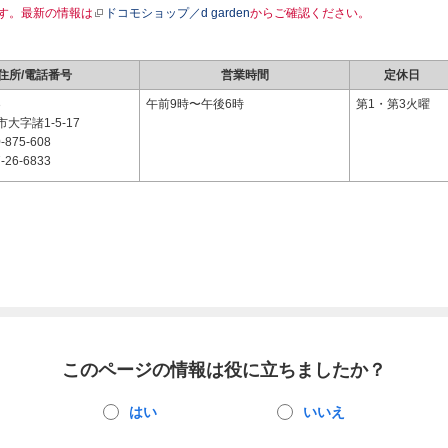
す。最新の情報は
ドコモショップ／d garden
からご確認ください。
住所/電話番号
営業時間
定休日
3
午前9時〜午後6時
第1・第3火曜
大字諸1-5-17
-875-608
-26-6833
このページの情報は役に立ちましたか？
はい
いいえ